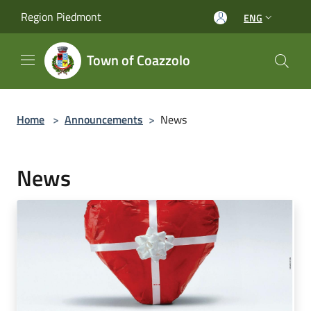
Salta al contenuto principale
Region Piedmont
ENG
Town of Coazzolo
Home
>
Announcements
>
News
News