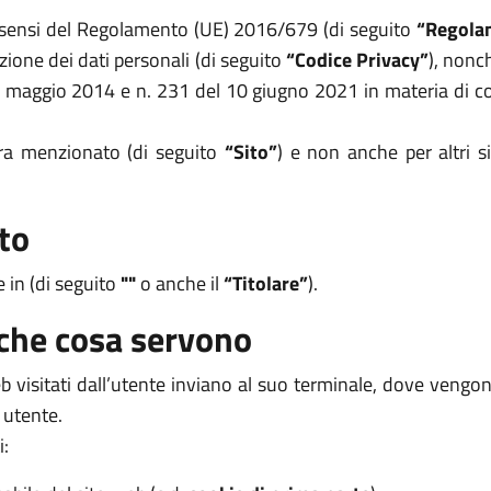
i sensi del Regolamento (UE) 2016/679 (di seguito
“Regola
zione dei dati personali (di seguito
“Codice Privacy”
), nonc
8 maggio 2014 e n. 231 del 10 giugno 2021 in materia di coo
opra menzionato (di seguito
“Sito”
) e non anche per altri s
to
e in (di seguito
""
o anche il
“Titolare”
).
 che cosa servono
 web visitati dall’utente inviano al suo terminale, dove veng
 utente.
i: