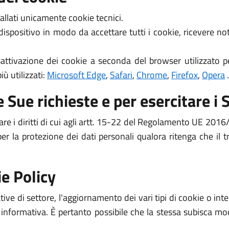
allati unicamente cookie tecnici.
 dispositivo in modo da accettare tutti i cookie, ricevere 
attivazione dei cookie a seconda del browser utilizzato pe
ù utilizzati:
Microsoft Edge
,
Safari
,
Chrome
,
Firefox
,
Opera
.
 Sue richieste e per esercitare i S
are i diritti di cui agli artt. 15-22 del Regolamento UE 2016/
per la protezione dei dati personali qualora ritenga che il
e Policy
ive di settore, l'aggiornamento dei vari tipi di cookie o i
 informativa. È pertanto possibile che la stessa subisca mod