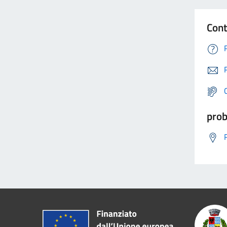
Cont
prob