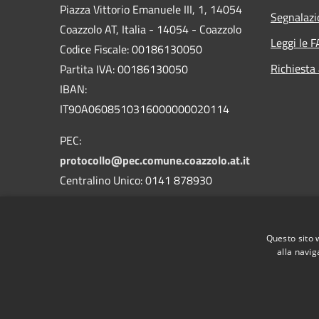
Piazza Vittorio Emanuele III, 1, 14054
Segnalazi
Coazzolo AT, Italia - 14054 - Coazzolo
Leggi le 
Codice Fiscale: 00186130050
Richiesta
Partita IVA: 00186130050
IBAN:
IT90A0608510316000000020114
PEC:
protocollo@pec.comune.coazzolo.at.it
Centralino Unico: 0141 878930
Questo sito 
alla navig
RSS
Accessibility
Privacy
Cookie
Sitemap