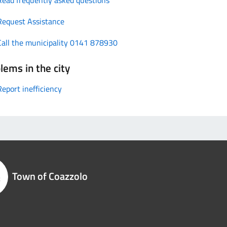
Request Assistance
Call the municipality 0141 878930
lems in the city
Report inefficiency
Town of Coazzolo