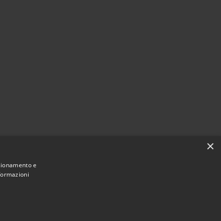
×
nzionamento e
nformazioni
Comune convenzionato
Astigov
|
|
Progetto
Convenzione
Adesioni