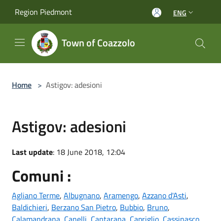
Salta al contenuto principale
Region Piedmont
ENG
Town of Coazzolo
Home
>
Astigov: adesioni
Astigov: adesioni
Last update
: 18 June 2018, 12:04
Comuni :
Agliano Terme
,
Albugnano
,
Aramengo
,
Azzano d'Asti
,
Baldichieri
,
Berzano San Pietro
,
Bubbio
,
Bruno
,
Calamandrana
,
Canelli
,
Cantarana
,
Capriglio
,
Cassinasco
,