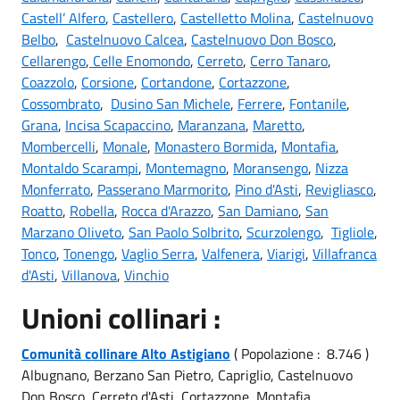
Castell’ Alfero
,
Castellero
,
Castelletto Molina
,
Castelnuovo
Belbo
,
Castelnuovo Calcea
,
Castelnuovo Don Bosco
,
Cellarengo
,
Celle Enomondo
,
Cerreto
,
Cerro Tanaro
,
Coazzolo
,
Corsione
,
Cortandone
,
Cortazzone
,
Cossombrato
,
Dusino San Michele
,
Ferrere
,
Fontanile
,
Grana
,
Incisa Scapaccino
,
Maranzana
,
Maretto
,
Mombercelli
,
Monale
,
Monastero Bormida
,
Montafia
,
Montaldo Scarampi
,
Montemagno
,
Moransengo
,
Nizza
Monferrato
,
Passerano Marmorito
,
Pino d'Asti
,
Revigliasco
,
Roatto
,
Robella
,
Rocca d'Arazzo
,
San Damiano
,
San
Marzano Oliveto
,
San Paolo Solbrito
,
Scurzolengo
,
Tigliole
,
Tonco
,
Tonengo
,
Vaglio Serra
,
Valfenera
,
Viarigi
,
Villafranca
d'Asti
,
Villanova
,
Vinchio
Unioni collinari :
Comunità collinare Alto Astigiano
( Popolazione : 8.746 )
Albugnano, Berzano San Pietro, Capriglio, Castelnuovo
Don Bosco, Cerreto d'Asti, Cortazzone, Montafia,